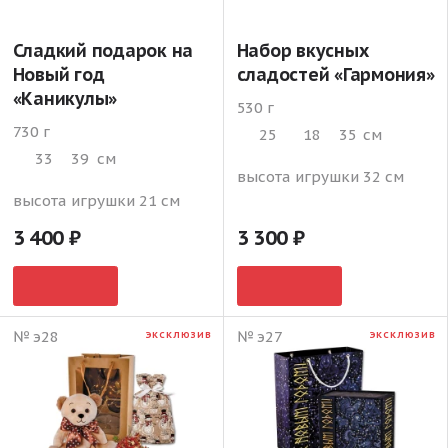
Сладкий подарок на
Набор вкусных
Новый год
сладостей «Гармония»
«Каникулы»
530 г
730 г
25
18
35
см
33
39
см
высота игрушки 32 см
высота игрушки 21 см
3 400
3 300
№ э28
№ э27
ЭКСКЛЮЗИВ
ЭКСКЛЮЗИВ