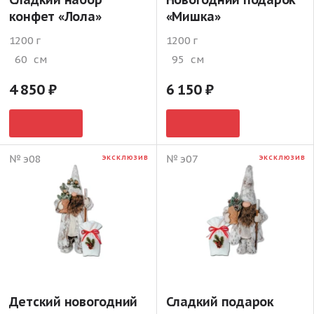
конфет «Лола»
«Мишка»
1200 г
1200 г
60
см
95
см
4 850
6 150
№ э08
№ э07
ЭКСКЛЮЗИВ
ЭКСКЛЮЗИВ
Детский новогодний
Сладкий подарок