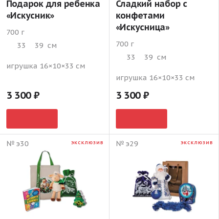
Подарок для ребенка
Сладкий набор с
«Искусник»
конфетами
«Искусница»
700 г
700 г
33
39
см
33
39
см
игрушка 16×10×33 см
игрушка 16×10×33 см
3 300
3 300
№ э30
№ э29
ЭКСКЛЮЗИВ
ЭКСКЛЮЗИВ