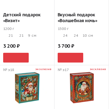
Детский подарок
Вкусный подарок
«Визит»
«Волшебная ночь»
1200 г
1500 г
21
21
9
см
24
24
10
см
3 200
3 700
№ э18
№ э17
ЭКСКЛЮЗИВ
ЭКСКЛЮЗИВ