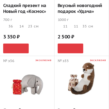
Сладкий презент на
Вкусный новогодний
Новый год «Космос»
подарок «Удача»
700 г
1000 г
36
14
23
см
11
11
35
см
3 350
2 500
№ э36
№ э35
ЭКСКЛЮЗИВ
ЭКСКЛЮЗИВ