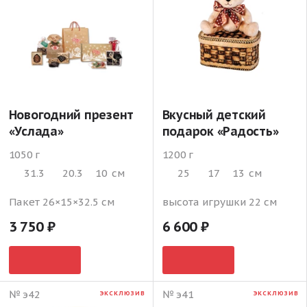
Новогодний презент
Вкусный детский
«Услада»
подарок «Радость»
1050 г
1200 г
31.3
20.3
10
см
25
17
13
см
Пакет 26×15×32.5 см
высота игрушки 22 см
3 750
6 600
№ э42
№ э41
ЭКСКЛЮЗИВ
ЭКСКЛЮЗИВ