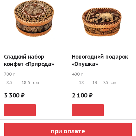
Сладкий набор
Новогодний подарок
конфет «Природа»
«Опушка»
700 г
400 г
8.5
18.5
см
18
13
7.5
см
3 300
2 100
при оплате