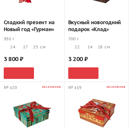
Сладкий презент на
Вкусный новогодний
Новый год «Гурман»
подарок «Клад»
930 г
700 г
24
17
25
см
22
14
18
см
3 800
3 200
№ э20
№ э19
ЭКСКЛЮЗИВ
ЭКСКЛЮЗИВ