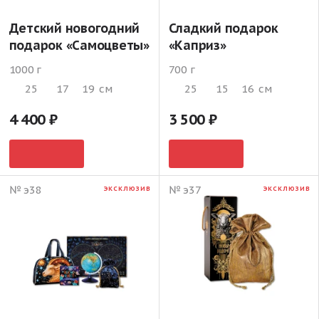
Детский новогодний
Сладкий подарок
подарок «Самоцветы»
«Каприз»
1000 г
700 г
25
17
19
см
25
15
16
см
4 400
3 500
№ э38
№ э37
ЭКСКЛЮЗИВ
ЭКСКЛЮЗИВ