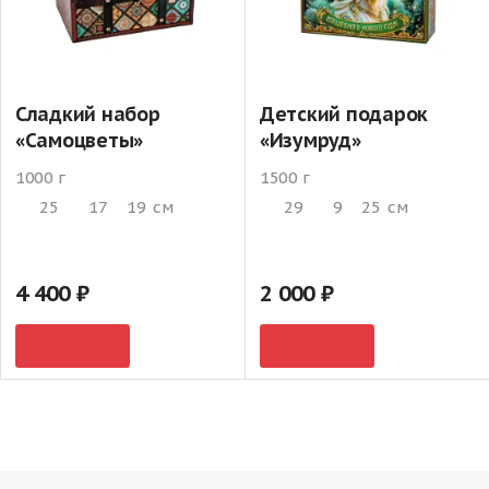
Сладкий набор
Детский подарок
«Самоцветы»
«Изумруд»
1000 г
1500 г
25
17
19
см
29
9
25
см
4 400
2 000