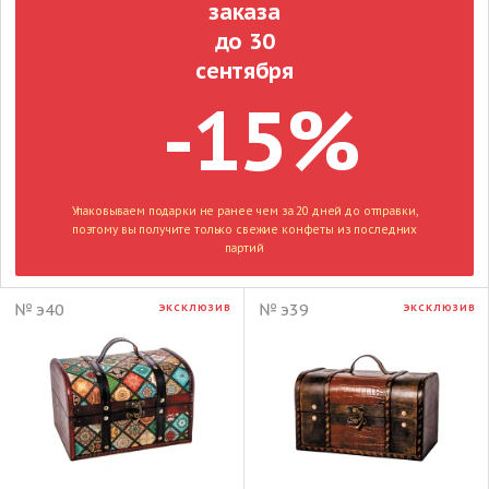
заказа
до 30
сентября
-15%
Упаковываем подарки не ранее чем за 20 дней до отправки,
поэтому вы получите только свежие конфеты из последних
партий
№ э40
№ э39
ЭКСКЛЮЗИВ
ЭКСКЛЮЗИВ