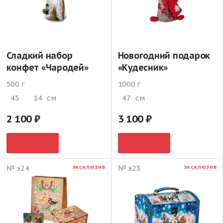
Сладкий набор
Новогодний подарок
конфет «Чародей»
«Кудесник»
500 г
1000 г
45
14
см
47
см
2 100
3 100
№ э24
№ э23
ЭКСКЛЮЗИВ
ЭКСКЛЮЗИВ