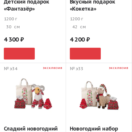
Детский подарок
Вкусный подарок
«Фантазёр»
«Кокетка»
1200 г
1200 г
30
см
42
см
4 300
4 200
№ э34
№ э33
ЭКСКЛЮЗИВ
ЭКСКЛЮЗИВ
Сладкий новогодний
Новогодний набор