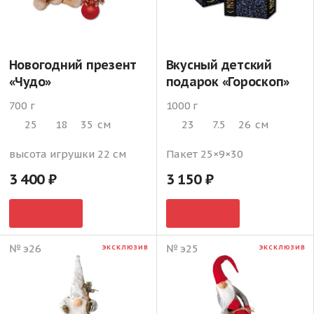
Новогодний презент
Вкусный детский
«Чудо»
подарок «Гороскоп»
700 г
1000 г
25
18
35
см
23
7.5
26
см
высота игрушки 22 см
Пакет 25×9×30
3 400
3 150
№ э26
№ э25
ЭКСКЛЮЗИВ
ЭКСКЛЮЗИВ