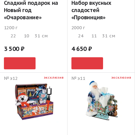
Сладкий подарок на
Набор вкусных
Новый год
сладостей
«Очарование»
«Провинция»
1200 г
2000 г
22
10
31
см
24
11
31
см
3 500
4 650
№ э12
№ э11
ЭКСКЛЮЗИВ
ЭКСКЛЮЗИВ