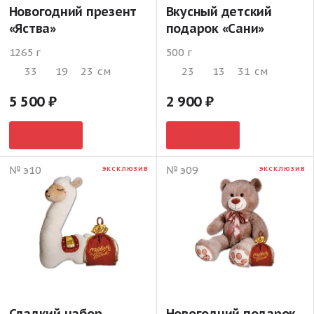
Новогодний презент
Вкусный детский
«Яства»
подарок «Сани»
1265 г
500 г
33
19
23
см
23
13
31
см
5 500
2 900
№ э10
№ э09
ЭКСКЛЮЗИВ
ЭКСКЛЮЗИВ
Сладкий набор
Новогодний подарок