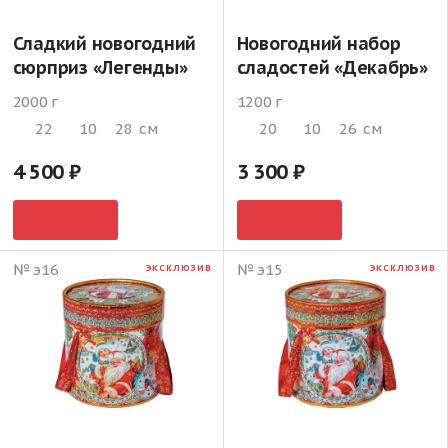
Сладкий новогодний
Новогодний набор
сюрприз «Легенды»
сладостей «Декабрь»
2000 г
1200 г
22
10
28
см
20
10
26
см
4 500
3 300
№ э16
№ э15
ЭКСКЛЮЗИВ
ЭКСКЛЮЗИВ