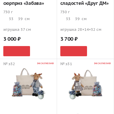
сюрприз «Забава»
сладостей «Друг ДМ»
730 г
730 г
33
39
см
33
39
см
игрушка 37 см
игрушка 28×14×32 см
3 000
3 700
№ э32
№ э31
ЭКСКЛЮЗИВ
ЭКСКЛЮЗИВ