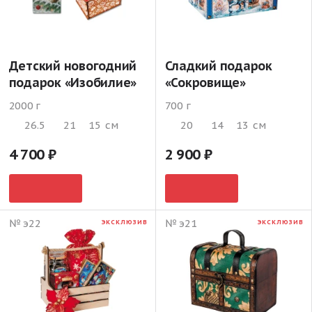
Детский новогодний
Сладкий подарок
подарок «Изобилие»
«Сокровище»
2000 г
700 г
26.5
21
15
см
20
14
13
см
4 700
2 900
№ э22
№ э21
ЭКСКЛЮЗИВ
ЭКСКЛЮЗИВ