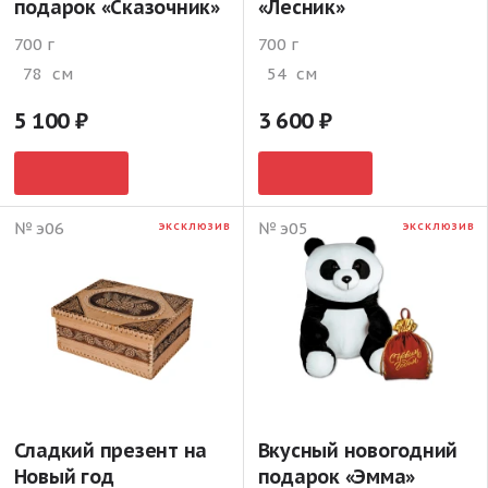
подарок «Сказочник»
«Лесник»
700 г
700 г
78
см
54
см
5 100
3 600
№ э06
№ э05
ЭКСКЛЮЗИВ
ЭКСКЛЮЗИВ
Сладкий презент на
Вкусный новогодний
Новый год
подарок «Эмма»